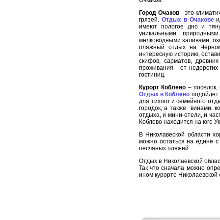
Очкаков.
Город Очаков
- это климати
грязей.
Отдых в Очакове
и
имеют пологое дно и тяну
уникальными природными
мелководными заливами, оз
пляжный отдых на Черном
интересную историю, остави
скифов, сарматов, древни
проживания - от недорогих
гостиниц.
Курорт Коблево
– поселок,
Отдых в Коблево
подойдет 
для тихого и семейного отд
городок, а также винами, к
отдыха, и мини-отели, и ч
Коблево находится на юге У
В Николавеской области хо
можно остаться на едине с 
песчаных пляжей.
Отдых в Николаевской обла
Так что сначала можно опре
ином курорте Николаевской 