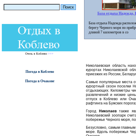
База отдыха Надежда, 
База отдыха Надежда располож
берегу Черного моря по приб
длиной 7 километров в со
Отель в Коблево
>>>
Николаевская область нах
курортах Николаевской об
Погода в Коблево
приезжих из России, Беларус
Погода в Очакове
Самые популярные места от
курортный сезон поселки Н
отдыхающих. Километры чис
развлечений и низкие цены
отпуск в Коблево или Оча
рафтинга на Бужских порога
Город
Николаев
также явл
Николаевский зоопарк счит
побережье Черного моря, по
Безусловно, самым главным
море. Вдоль побережья Чер