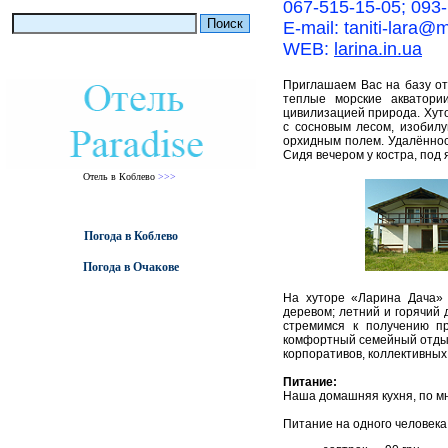
067-515-15-05; 093
E-mail: taniti-lara@m
WEB:
larina.in.ua
Приглашаем Вас на базу от
теплые морские акватори
цивилизацией природа. Хуто
с сосновым лесом, изобилу
орхидным полем. Удалённос
Сидя вечером у костра, под
Отель в Коблево
>>>
Погода в Коблево
Погода в Очакове
На хуторе «Ларина Дача» 
деревом; летний и горячий 
стремимся к получению пр
комфортный семейный отдых
корпоративов, коллективных
Питание:
Наша домашняя кухня, по мн
Питание на одного человека