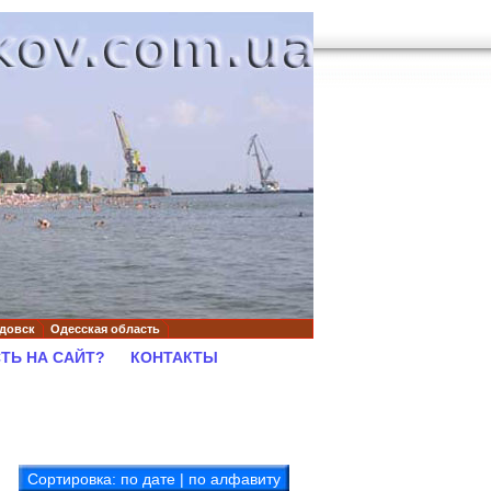
довск
Одесская область
ТЬ НА САЙТ?
КОНТАКТЫ
Сортировка:
по дате
|
по алфавиту