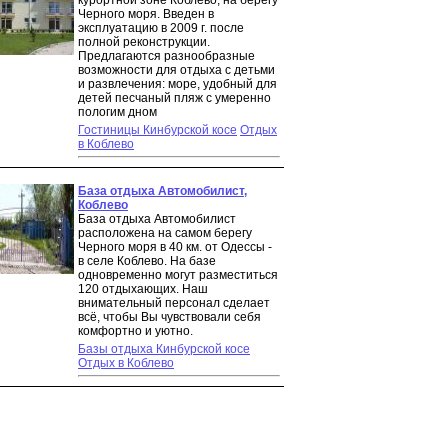
курортной зоне Коблево, на берегу
Черного моря. Введен в
эксплуатацию в 2009 г. после
полной реконструкции.
Предлагаются разнообразные
возможности для отдыха с детьми
и развлечения: море, удобный для
детей песчаный пляж с умеренно
пологим дном
Гостиницы Кинбурской косе
Отдых
в Коблево
База отдыха Автомобилист,
Коблево
База отдыха Автомобилист
расположена на самом берегу
Черного моря в 40 км. от Одессы -
в селе Коблево. На базе
одновременно могут разместиться
120 отдыхающих. Наш
внимательный персонал сделает
всё, чтобы Вы чувствовали себя
комфортно и уютно.
Базы отдыха Кинбурской косе
Отдых в Коблево