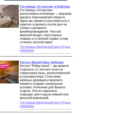
Гостиница «Атлантик» в Коблево
Гостиница «Атлантик»
расположена в Коблево — морском
курорте Николаевской области.
Здесь вы сможете расслабиться и
чудесно отдохнуть после дня на
пляже и активного
времяпровождения. Чистый
морской воздух, просторные
номера и отличный сервис этому
отлично способствуют.
Гостиницы Кинбурской косе
Отдых
в Коблево
Хостел Wood Friday, Коблево
Хостел “Friday wood” – вы можете
отдохнуть от летнего зноя на
территории базы, расположенной
в сосновом бору. Сочетание
хвойных деревьев и морского
климата создают уникальные
условия, полезные для Вашего
отдыха. Хостел идеально
подходит для отдыха семьей или
веселой компанией.
Гостиницы Кинбурской косе
Отдых
в Коблево