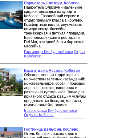
Парк-отель Элизиум, Коблево
Парк-отель Элизиум - маленькое
средиземноморье на курорте
Коблево. Европейский сервис и
отдых премиум класса в Коблево.
Комфортные виллы, двухмесные
номера вокруг бассейна,
тренажерная и детская площадки.
Европейская кухня в ресторане
Del Mar, вечерний бар и бар возле
бассейна.
Гостиницы Кинбурской косе
Отдых
в Коблево
База отдыха Ассоль, Коблево
Облагороженная территория с
множеством зеленых насаждений:
можжевельников, сосен, плодовых
деревьев, цветов, винограда и
различных кустарников. Также для
приятного отдыха к вашим услугам
предлагаются беседки, мангалы,
гамаки, скамейки, качели.
Базы отдыха Кинбурской косе
Отдых в Коблево
Гостиница Дельфин, Коблево
Отель Дельфин расположен в