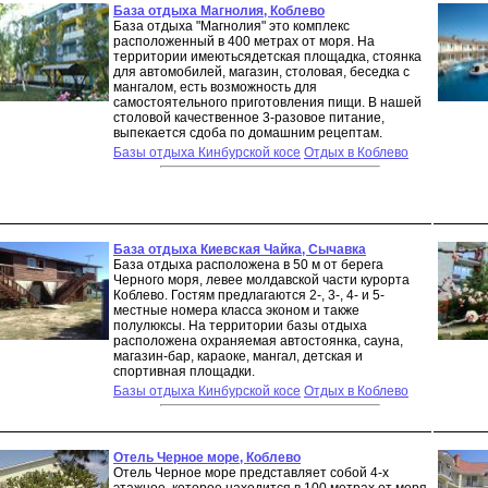
База отдыха Магнолия, Коблево
База отдыха "Магнолия" это комплекс
расположенный в 400 метрах от моря. На
территории имеютьсядетская площадка, стоянка
для автомобилей, магазин, столовая, беседка с
мангалом, есть возможность для
самостоятельного приготовления пищи. В нашей
столовой качественное 3-разовое питание,
выпекается сдоба по домашним рецептам.
Базы отдыха Кинбурской косе
Отдых в Коблево
База отдыха Киевская Чайка, Сычавка
База отдыха расположена в 50 м от берега
Черного моря, левее молдавской части курорта
Коблево. Гостям предлагаются 2-, 3-, 4- и 5-
местные номера класса эконом и также
полулюксы. На территории базы отдыха
расположена охраняемая автостоянка, сауна,
магазин-бар, караоке, мангал, детская и
спортивная площадки.
Базы отдыха Кинбурской косе
Отдых в Коблево
Отель Черное море, Коблево
Отель Черное море представляет собой 4-х