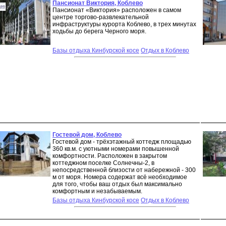
Пансионат Виктория, Коблево
Пансионат «Виктория» расположен в самом
центре торгово-развлекательной
инфраструктуры курорта Коблево, в трех минутах
ходьбы до берега Черного моря.
Базы отдыха Кинбурской косе
Отдых в Коблево
Гостевой дом, Коблево
Гостевой дом - трёхэтажный коттедж площадью
360 кв.м. с уютными номерами повышенной
комфортности. Расположен в закрытом
коттеджном поселке Солнечны-2, в
непосредственной близости от набережной - 300
м от моря. Номера содержат всё необходимое
для того, чтобы ваш отдых был максимально
комфортным и незабываемым.
Базы отдыха Кинбурской косе
Отдых в Коблево