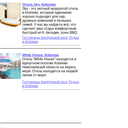
Отель Sky, Коблево
Sky - это уютный недорогой отель
в Коблево, который одинаково
хорошо подходит для пар,
дружных компаний и больших
семей. У нас вы найдете всё, что
сделает ваш отдых комфортным:
быстрый wi-fi ,беседки, зоны BBQ.
Гостиницы Кинбурской косе
Отдых
в Коблево
White House, Коблево
Отель "White House" находится в
курортном поселке Коблево
Николаевской области на берегу
моря. Отель находится на первой
линии от моря.
Гостиницы Кинбурской косе
Отдых
в Коблево