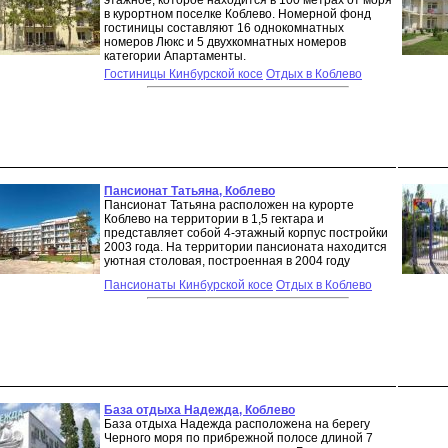
этажное, которое находится в 100 метрах от моря
в курортном поселке Коблево. Номерной фонд
гостиницы составляют 16 однокомнатных
номеров Люкс и 5 двухкомнатных номеров
категории Апартаменты.
Гостиницы Кинбурской косе
Отдых в Коблево
Пансионат Татьяна, Коблево
Пансионат Татьяна расположен на курорте
Коблево на территории в 1,5 гектара и
представляет собой 4-этажный корпус постройки
2003 года. На территории пансионата находится
уютная столовая, построенная в 2004 году
Пансионаты Кинбурской косе
Отдых в Коблево
База отдыха Надежда, Коблево
База отдыха Надежда расположена на берегу
Черного моря по прибрежной полосе длиной 7