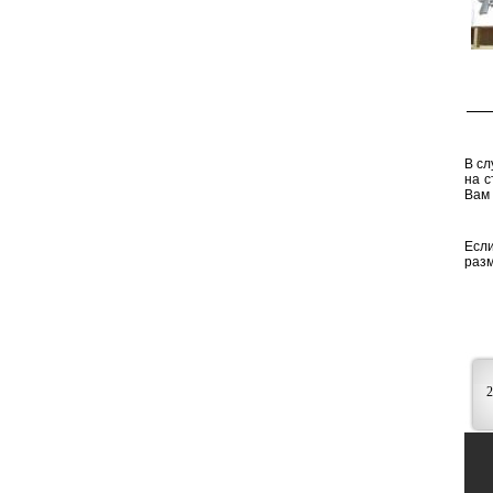
В сл
на с
Вам
Есл
разм
2