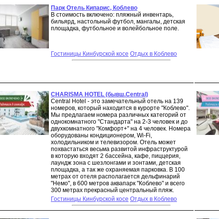
Парк Отель Кипарис, Коблево
В стоимость включено: пляжный инвентарь,
бильярд, настольный футбол, мангалы, детская
площадка, футбольное и волейбольное поле.
Гостиницы Кинбурской косе
Отдых в Коблево
CHARISMA HOTEL (бывш.Central)
Central Hotel - это замечательный отель на 139
номеров, который находится в курорте "Коблево".
Мы предлагаем номера различных категорий от
однокомнатного "Стандарта" на 2-3 человек и до
двухкомнатного "Комфорт+" на 4 человек. Номера
оборудованы кондиционером, Wi-Fi,
холодильником и телевизором. Отель может
похвастаться весьма развитой инфраструктурой
в которую входят 2 бассейна, кафе, пиццерия,
лаундж зона с шезлонгами и зонтами, детская
площадка, а так же охраняемая парковка. В 100
метрах от отеля располагается дельфинарий
"Немо", в 600 метров аквапарк "Коблево" и всего
300 метрах прекрасный центральный пляж.
Гостиницы Кинбурской косе
Отдых в Коблево