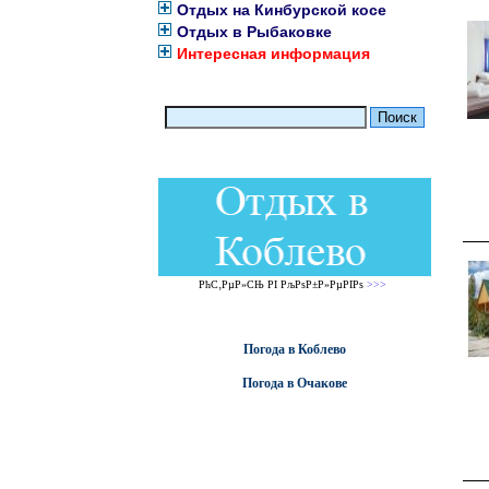
Отдых на Кинбурской косе
Отдых в Рыбаковке
Интересная информация
РћС‚РµР»СЊ РІ РљРѕР±Р»РµРІРѕ
>>>
Погода в Коблево
Погода в Очакове