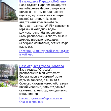
База отдыха Парадиз, Коблево
База отдыха Парадиз находится
на побережье Черного моря в пгт.
Коблево. Гостям предлагаются
одно- и двухкомнатные номера
разной категории. Во всех
апартаментах есть мебель,
бытовая техника, Wi-Fi и санузел с
горячей и холодной водой
круглосуточно. На территории
базы расположены спортивные и
детские игровые площадки,
беседки с мангалами, летнее кафе,
парковка.
Гостиницы Кинбурской косе
Отдых
в Коблево
База отдыха Стрела, Коблево
База отдыха "Стрела",
расположена в 70 метрах от
берега моря в курортной зоне
отдыха Коблево, в 40 км от г.
Одессы. Каждый номер обставлен
новой мебелью, есть отдельный
санузел, телевизор, холодильник,
кондиционер.
Базы отдыха Кинбурской косе
Отдых в Коблево