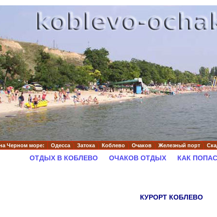
на Черном море:
Одесса
Затока
Коблево
Очаков
Железный порт
Ска
ОТДЫХ В КОБЛЕВО
ОЧАКОВ ОТДЫХ
КАК ПОПАС
КУРОРТ КОБЛЕВО